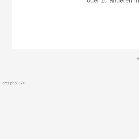
oder zu anderen I
M
cms.php'); ?>